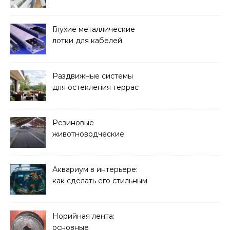
бактерий и плесени
Глухие металлические
лотки для кабелей
Раздвижные системы
для остекления террас
Резиновые
животноводческие
плиты: зачем они нужны
и какие задачи помогают
решать
Аквариум в интерьере:
как сделать его стильным
элементом дизайна
Норийная лента:
основные