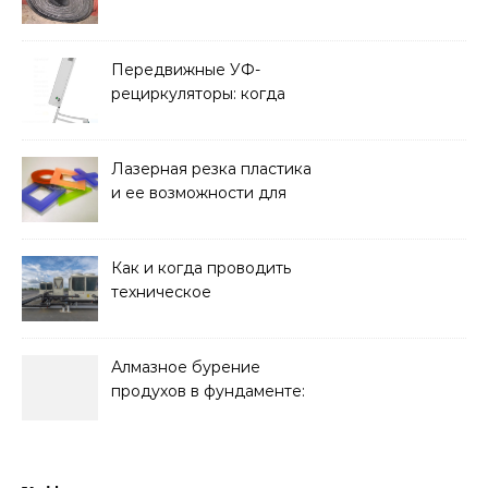
характеристики,
требования к прочности
и советы по выбору
Передвижные УФ-
рециркуляторы: когда
мобильность важнее
стационарной установки
Лазерная резка пластика
и ее возможности для
оформления интерьера
Как и когда проводить
техническое
обслуживание систем
кондиционирования
Алмазное бурение
продухов в фундаменте:
зачем нужны отдушины и
как их делают в готовом
доме