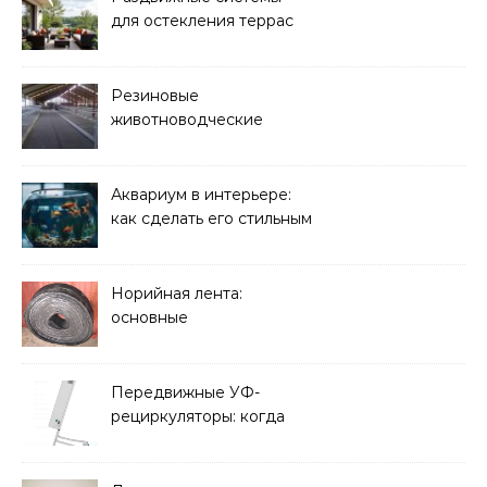
для остекления террас
Резиновые
животноводческие
плиты: зачем они нужны
и какие задачи помогают
решать
Аквариум в интерьере:
как сделать его стильным
элементом дизайна
Норийная лента:
основные
характеристики,
требования к прочности
и советы по выбору
Передвижные УФ-
рециркуляторы: когда
мобильность важнее
стационарной установки