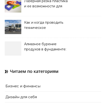
Лазерная резка пластика
и ее возможности для
оформления интерьера
Как и когда проводить
техническое
обслуживание систем
кондиционирования
Алмазное бурение
продухов в фундаменте:
зачем нужны отдушины и
как их делают в готовом
доме
Читаем по категориям
Бизнес и финансы
Дизайн для себя