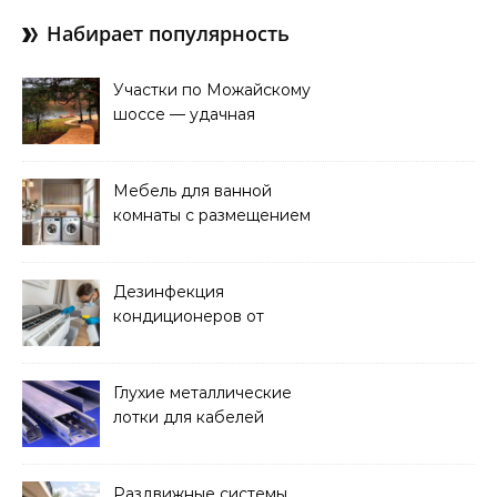
Набирает популярность
Участки по Можайскому
шоссе — удачная
покупка для проживания
Мебель для ванной
комнаты с размещением
над стиральной машиной
Дезинфекция
кондиционеров от
бактерий и плесени
Глухие металлические
лотки для кабелей
Раздвижные системы