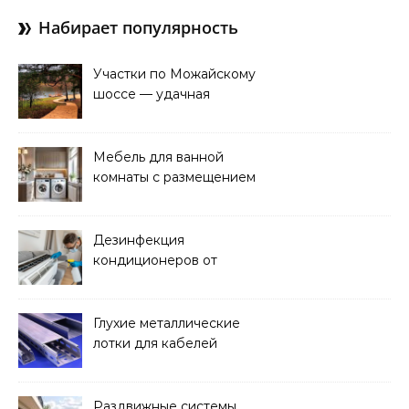
Набирает популярность
Участки по Можайскому
шоссе — удачная
покупка для проживания
Мебель для ванной
комнаты с размещением
над стиральной машиной
Дезинфекция
кондиционеров от
бактерий и плесени
Глухие металлические
лотки для кабелей
Раздвижные системы