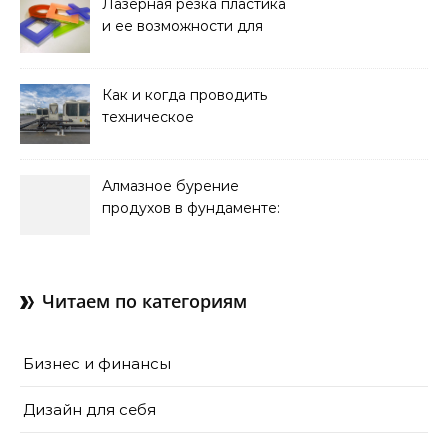
Лазерная резка пластика
и ее возможности для
оформления интерьера
Как и когда проводить
техническое
обслуживание систем
кондиционирования
Алмазное бурение
продухов в фундаменте:
зачем нужны отдушины и
как их делают в готовом
доме
Читаем по категориям
Бизнес и финансы
Дизайн для себя