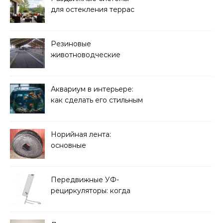
для остекления террас
Резиновые
животноводческие
плиты: зачем они нужны
и какие задачи помогают
решать
Аквариум в интерьере:
как сделать его стильным
элементом дизайна
Норийная лента:
основные
характеристики,
требования к прочности
и советы по выбору
Передвижные УФ-
рециркуляторы: когда
мобильность важнее
стационарной установки