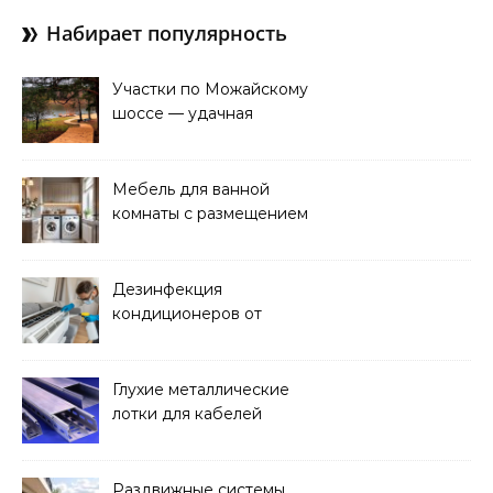
Набирает популярность
Участки по Можайскому
шоссе — удачная
покупка для проживания
Мебель для ванной
комнаты с размещением
над стиральной машиной
Дезинфекция
кондиционеров от
бактерий и плесени
Глухие металлические
лотки для кабелей
Раздвижные системы