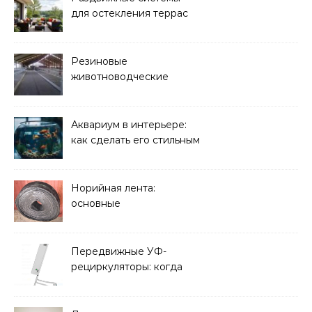
для остекления террас
Резиновые
животноводческие
плиты: зачем они нужны
и какие задачи помогают
решать
Аквариум в интерьере:
как сделать его стильным
элементом дизайна
Норийная лента:
основные
характеристики,
требования к прочности
и советы по выбору
Передвижные УФ-
рециркуляторы: когда
мобильность важнее
стационарной установки