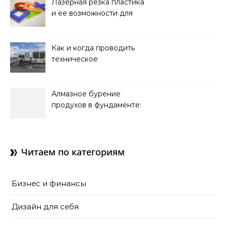
Лазерная резка пластика
и ее возможности для
оформления интерьера
Как и когда проводить
техническое
обслуживание систем
кондиционирования
Алмазное бурение
продухов в фундаменте:
зачем нужны отдушины и
как их делают в готовом
доме
Читаем по категориям
Бизнес и финансы
Дизайн для себя