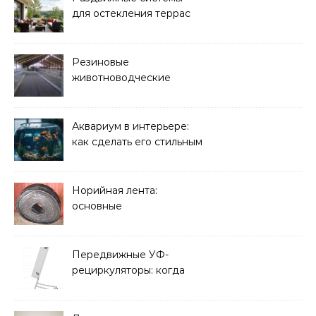
для остекления террас
Резиновые
животноводческие
плиты: зачем они нужны
и какие задачи помогают
решать
Аквариум в интерьере:
как сделать его стильным
элементом дизайна
Норийная лента:
основные
характеристики,
требования к прочности
и советы по выбору
Передвижные УФ-
рециркуляторы: когда
мобильность важнее
стационарной установки