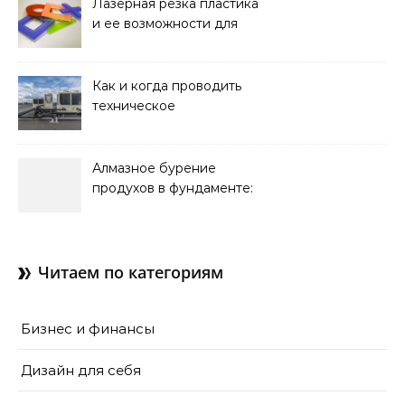
Лазерная резка пластика
и ее возможности для
оформления интерьера
Как и когда проводить
техническое
обслуживание систем
кондиционирования
Алмазное бурение
продухов в фундаменте:
зачем нужны отдушины и
как их делают в готовом
доме
Читаем по категориям
Бизнес и финансы
Дизайн для себя