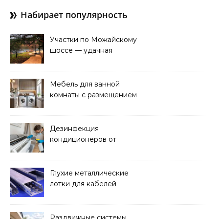
Набирает популярность
Участки по Можайскому
шоссе — удачная
покупка для проживания
Мебель для ванной
комнаты с размещением
над стиральной машиной
Дезинфекция
кондиционеров от
бактерий и плесени
Глухие металлические
лотки для кабелей
Раздвижные системы