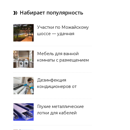
Набирает популярность
Участки по Можайскому
шоссе — удачная
покупка для проживания
Мебель для ванной
комнаты с размещением
над стиральной машиной
Дезинфекция
кондиционеров от
бактерий и плесени
Глухие металлические
лотки для кабелей