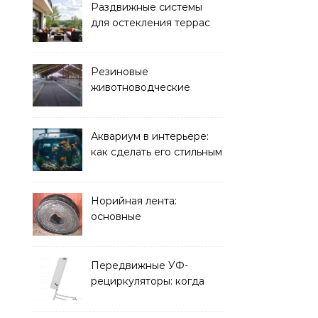
Раздвижные системы
для остекления террас
Резиновые
животноводческие
плиты: зачем они нужны
и какие задачи помогают
решать
Аквариум в интерьере:
как сделать его стильным
элементом дизайна
Норийная лента:
основные
характеристики,
требования к прочности
и советы по выбору
Передвижные УФ-
рециркуляторы: когда
мобильность важнее
стационарной установки