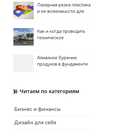
Лазерная резка пластика
и ее возможности для
оформления интерьера
Как и когда проводить
техническое
обслуживание систем
кондиционирования
Алмазное бурение
продухов в фундаменте:
зачем нужны отдушины и
как их делают в готовом
доме
Читаем по категориям
Бизнес и финансы
Дизайн для себя