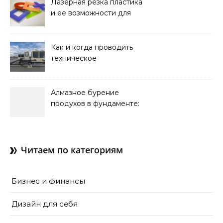
Лазерная резка пластика
и ее возможности для
оформления интерьера
Как и когда проводить
техническое
обслуживание систем
кондиционирования
Алмазное бурение
продухов в фундаменте:
зачем нужны отдушины и
как их делают в готовом
доме
Читаем по категориям
Бизнес и финансы
Дизайн для себя