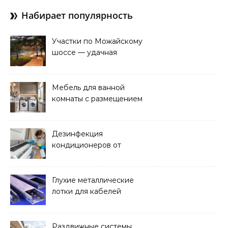
Набирает популярность
Участки по Можайскому
шоссе — удачная
покупка для проживания
Мебель для ванной
комнаты с размещением
над стиральной машиной
Дезинфекция
кондиционеров от
бактерий и плесени
Глухие металлические
лотки для кабелей
Раздвижные системы