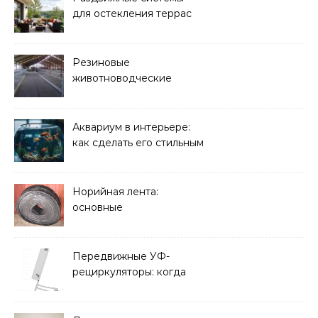
для остекления террас
Резиновые
животноводческие
плиты: зачем они нужны
и какие задачи помогают
решать
Аквариум в интерьере:
как сделать его стильным
элементом дизайна
Норийная лента:
основные
характеристики,
требования к прочности
и советы по выбору
Передвижные УФ-
рециркуляторы: когда
мобильность важнее
стационарной установки