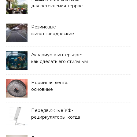
для остекления террас
Резиновые
животноводческие
плиты: зачем они нужны
и какие задачи помогают
решать
Аквариум в интерьере:
как сделать его стильным
элементом дизайна
Норийная лента:
основные
характеристики,
требования к прочности
и советы по выбору
Передвижные УФ-
рециркуляторы: когда
мобильность важнее
стационарной установки