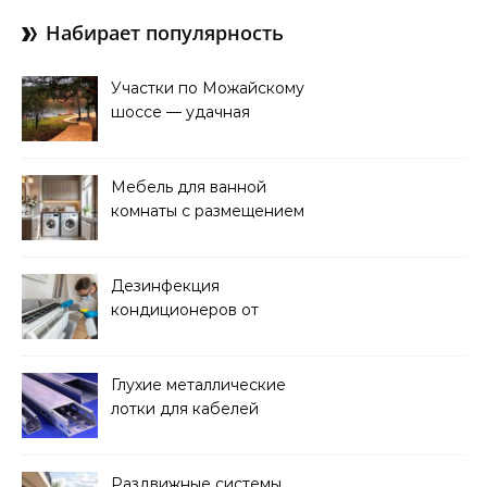
Набирает популярность
Участки по Можайскому
шоссе — удачная
покупка для проживания
Мебель для ванной
комнаты с размещением
над стиральной машиной
Дезинфекция
кондиционеров от
бактерий и плесени
Глухие металлические
лотки для кабелей
Раздвижные системы