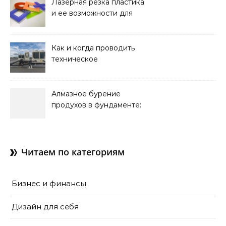
Лазерная резка пластика
и ее возможности для
оформления интерьера
Как и когда проводить
техническое
обслуживание систем
кондиционирования
Алмазное бурение
продухов в фундаменте:
зачем нужны отдушины и
как их делают в готовом
доме
Читаем по категориям
Бизнес и финансы
Дизайн для себя