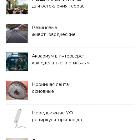
для остекления террас
Резиновые
животноводческие
плиты: зачем они нужны
и какие задачи помогают
решать
Аквариум в интерьере:
как сделать его стильным
элементом дизайна
Норийная лента:
основные
характеристики,
требования к прочности
и советы по выбору
Передвижные УФ-
рециркуляторы: когда
мобильность важнее
стационарной установки