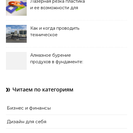
Лазерная резка пластика
и ее возможности для
оформления интерьера
Как и когда проводить
техническое
обслуживание систем
кондиционирования
Алмазное бурение
продухов в фундаменте:
зачем нужны отдушины и
как их делают в готовом
доме
Читаем по категориям
Бизнес и финансы
Дизайн для себя