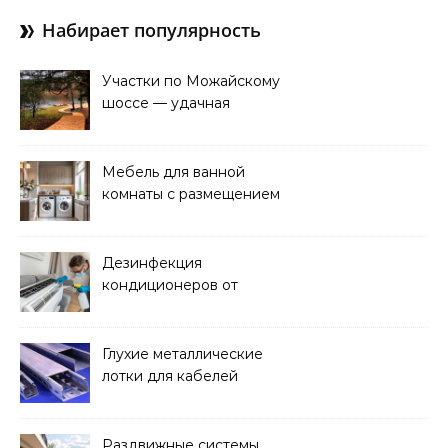
Набирает популярность
Участки по Можайскому
шоссе — удачная
покупка для проживания
Мебель для ванной
комнаты с размещением
над стиральной машиной
Дезинфекция
кондиционеров от
бактерий и плесени
Глухие металлические
лотки для кабелей
Раздвижные системы