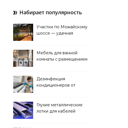
Набирает популярность
Участки по Можайскому
шоссе — удачная
покупка для проживания
Мебель для ванной
комнаты с размещением
над стиральной машиной
Дезинфекция
кондиционеров от
бактерий и плесени
Глухие металлические
лотки для кабелей