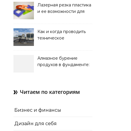
Лазерная резка пластика
и ее возможности для
оформления интерьера
Как и когда проводить
техническое
обслуживание систем
кондиционирования
Алмазное бурение
продухов в фундаменте:
зачем нужны отдушины и
как их делают в готовом
доме
Читаем по категориям
Бизнес и финансы
Дизайн для себя