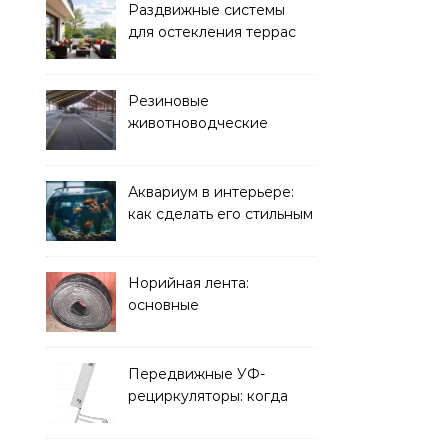
Раздвижные системы
для остекления террас
Резиновые
животноводческие
плиты: зачем они нужны
и какие задачи помогают
решать
Аквариум в интерьере:
как сделать его стильным
элементом дизайна
Норийная лента:
основные
характеристики,
требования к прочности
и советы по выбору
Передвижные УФ-
рециркуляторы: когда
мобильность важнее
стационарной установки