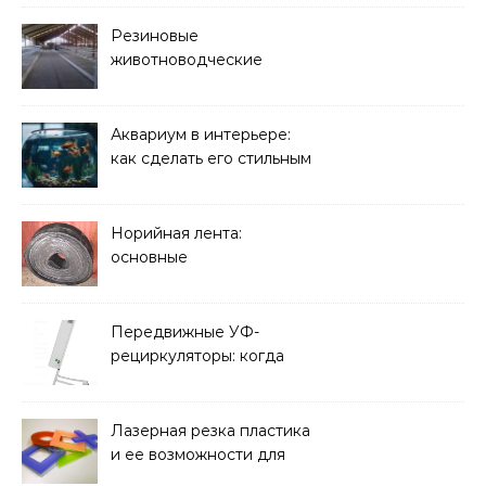
Резиновые
животноводческие
плиты: зачем они нужны
и какие задачи помогают
решать
Аквариум в интерьере:
как сделать его стильным
элементом дизайна
Норийная лента:
основные
характеристики,
требования к прочности
и советы по выбору
Передвижные УФ-
рециркуляторы: когда
мобильность важнее
стационарной установки
Лазерная резка пластика
и ее возможности для
оформления интерьера