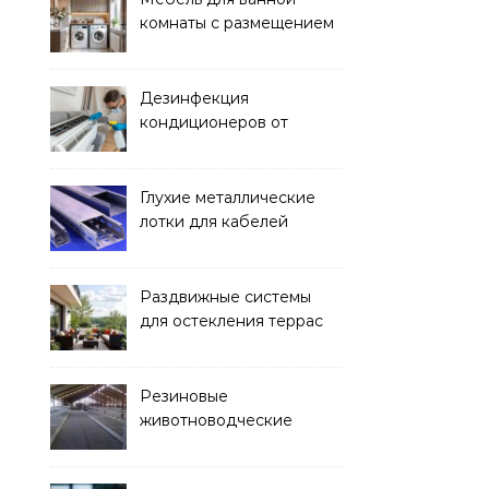
комнаты с размещением
над стиральной машиной
Дезинфекция
кондиционеров от
бактерий и плесени
Глухие металлические
лотки для кабелей
Раздвижные системы
для остекления террас
Резиновые
животноводческие
плиты: зачем они нужны
и какие задачи помогают