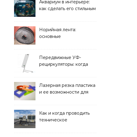
решать
Аквариум в интерьере:
как сделать его стильным
элементом дизайна
Норийная лента:
основные
характеристики,
требования к прочности
и советы по выбору
Передвижные УФ-
рециркуляторы: когда
мобильность важнее
стационарной установки
Лазерная резка пластика
и ее возможности для
оформления интерьера
Как и когда проводить
техническое
обслуживание систем
кондиционирования