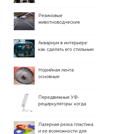
Резиновые
животноводческие
плиты: зачем они нужны
и какие задачи помогают
решать
Аквариум в интерьере:
как сделать его стильным
элементом дизайна
Норийная лента:
основные
характеристики,
требования к прочности
и советы по выбору
Передвижные УФ-
рециркуляторы: когда
мобильность важнее
стационарной установки
Лазерная резка пластика
и ее возможности для