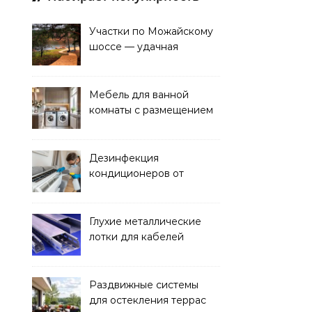
Участки по Можайскому
шоссе — удачная
покупка для проживания
Мебель для ванной
комнаты с размещением
над стиральной машиной
Дезинфекция
кондиционеров от
бактерий и плесени
Глухие металлические
лотки для кабелей
Раздвижные системы
для остекления террас