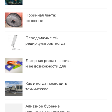
элементом дизайна
Норийная лента:
основные
характеристики,
требования к прочности
и советы по выбору
Передвижные УФ-
рециркуляторы: когда
мобильность важнее
стационарной установки
Лазерная резка пластика
и ее возможности для
оформления интерьера
Как и когда проводить
техническое
обслуживание систем
кондиционирования
Алмазное бурение
продухов в фундаменте: