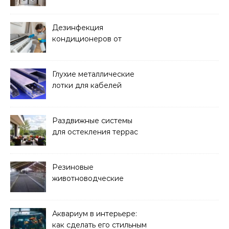
над стиральной машиной
Дезинфекция
кондиционеров от
бактерий и плесени
Глухие металлические
лотки для кабелей
Раздвижные системы
для остекления террас
Резиновые
животноводческие
плиты: зачем они нужны
и какие задачи помогают
решать
Аквариум в интерьере:
как сделать его стильным