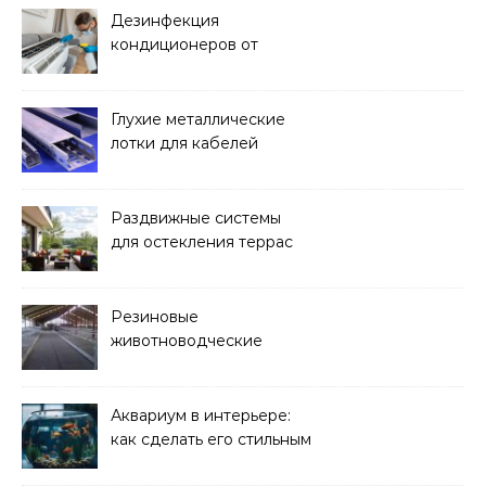
Дезинфекция
кондиционеров от
бактерий и плесени
Глухие металлические
лотки для кабелей
Раздвижные системы
для остекления террас
Резиновые
животноводческие
плиты: зачем они нужны
и какие задачи помогают
решать
Аквариум в интерьере:
как сделать его стильным
элементом дизайна