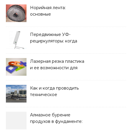
Норийная лента:
основные
характеристики,
требования к прочности
и советы по выбору
Передвижные УФ-
рециркуляторы: когда
мобильность важнее
стационарной установки
Лазерная резка пластика
и ее возможности для
оформления интерьера
Как и когда проводить
техническое
обслуживание систем
кондиционирования
Алмазное бурение
продухов в фундаменте:
зачем нужны отдушины и