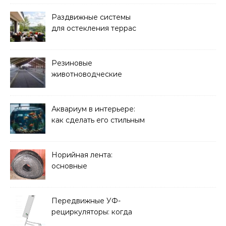
Раздвижные системы
для остекления террас
Резиновые
животноводческие
плиты: зачем они нужны
и какие задачи помогают
решать
Аквариум в интерьере:
как сделать его стильным
элементом дизайна
Норийная лента:
основные
характеристики,
требования к прочности
и советы по выбору
Передвижные УФ-
рециркуляторы: когда
мобильность важнее