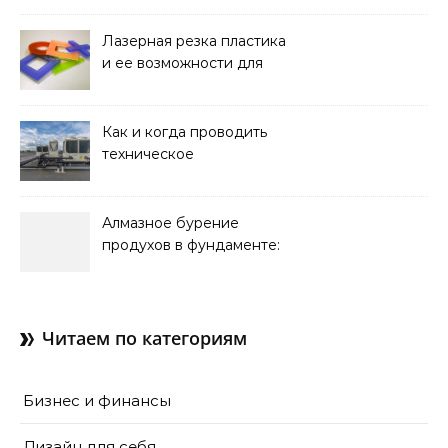
стационарной установки
Лазерная резка пластика
и ее возможности для
оформления интерьера
Как и когда проводить
техническое
обслуживание систем
кондиционирования
Алмазное бурение
продухов в фундаменте:
зачем нужны отдушины и
как их делают в готовом
доме
Читаем по категориям
Бизнес и финансы
Дизайн для себя