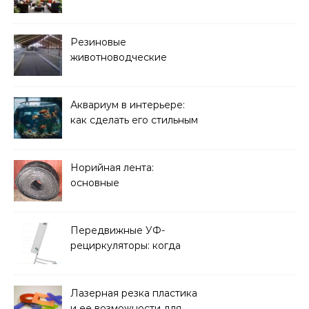
Резиновые
животноводческие
плиты: зачем они нужны
и какие задачи помогают
решать
Аквариум в интерьере:
как сделать его стильным
элементом дизайна
Норийная лента:
основные
характеристики,
требования к прочности
и советы по выбору
Передвижные УФ-
рециркуляторы: когда
мобильность важнее
стационарной установки
Лазерная резка пластика
и ее возможности для