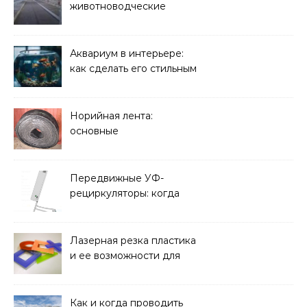
животноводческие
плиты: зачем они нужны
и какие задачи помогают
решать
Аквариум в интерьере:
как сделать его стильным
элементом дизайна
Норийная лента:
основные
характеристики,
требования к прочности
и советы по выбору
Передвижные УФ-
рециркуляторы: когда
мобильность важнее
стационарной установки
Лазерная резка пластика
и ее возможности для
оформления интерьера
Как и когда проводить