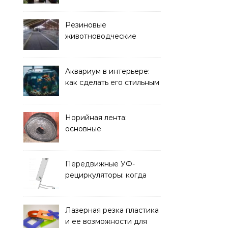
Резиновые
животноводческие
плиты: зачем они нужны
и какие задачи помогают
решать
Аквариум в интерьере:
как сделать его стильным
элементом дизайна
Норийная лента:
основные
характеристики,
требования к прочности
и советы по выбору
Передвижные УФ-
рециркуляторы: когда
мобильность важнее
стационарной установки
Лазерная резка пластика
и ее возможности для