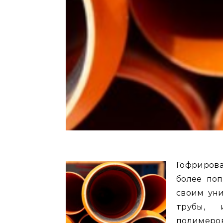
Гофрированные пластиковые трубы становятся все
более поп
своим ун
трубы, 
полимеров