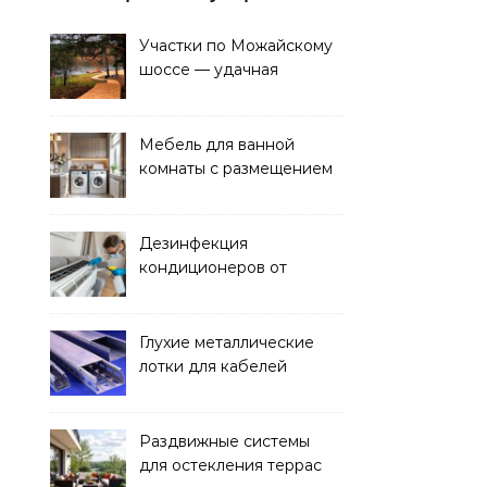
Участки по Можайскому
шоссе — удачная
покупка для проживания
Мебель для ванной
комнаты с размещением
над стиральной машиной
Дезинфекция
кондиционеров от
бактерий и плесени
Глухие металлические
лотки для кабелей
Раздвижные системы
для остекления террас