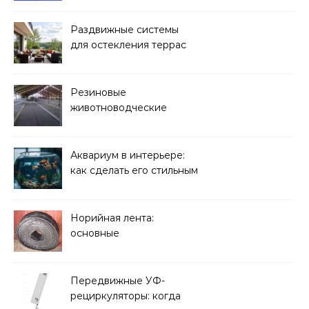
Раздвижные системы
для остекления террас
Резиновые
животноводческие
плиты: зачем они нужны
и какие задачи помогают
решать
Аквариум в интерьере:
как сделать его стильным
элементом дизайна
Норийная лента:
основные
характеристики,
требования к прочности
и советы по выбору
Передвижные УФ-
рециркуляторы: когда