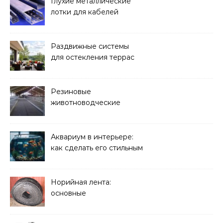
Глухие металлические
лотки для кабелей
Раздвижные системы
для остекления террас
Резиновые
животноводческие
плиты: зачем они нужны
и какие задачи помогают
решать
Аквариум в интерьере:
как сделать его стильным
элементом дизайна
Норийная лента:
основные
характеристики,
требования к прочности