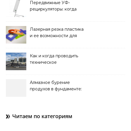
и советы по выбору
Передвижные УФ-
рециркуляторы: когда
мобильность важнее
стационарной установки
Лазерная резка пластика
и ее возможности для
оформления интерьера
Как и когда проводить
техническое
обслуживание систем
кондиционирования
Алмазное бурение
продухов в фундаменте:
зачем нужны отдушины и
как их делают в готовом
доме
Читаем по категориям