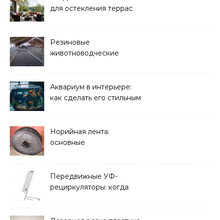
для остекления террас
Резиновые
животноводческие
плиты: зачем они нужны
и какие задачи помогают
решать
Аквариум в интерьере:
как сделать его стильным
элементом дизайна
Норийная лента:
основные
характеристики,
требования к прочности
и советы по выбору
Передвижные УФ-
рециркуляторы: когда
мобильность важнее
стационарной установки