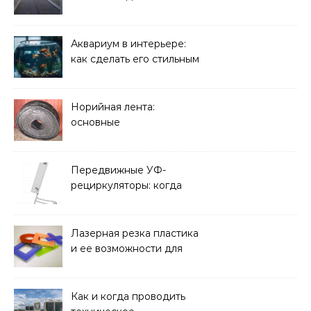
плиты: зачем они нужны
и какие задачи помогают
решать
Аквариум в интерьере:
как сделать его стильным
элементом дизайна
Норийная лента:
основные
характеристики,
требования к прочности
и советы по выбору
Передвижные УФ-
рециркуляторы: когда
мобильность важнее
стационарной установки
Лазерная резка пластика
и ее возможности для
оформления интерьера
Как и когда проводить