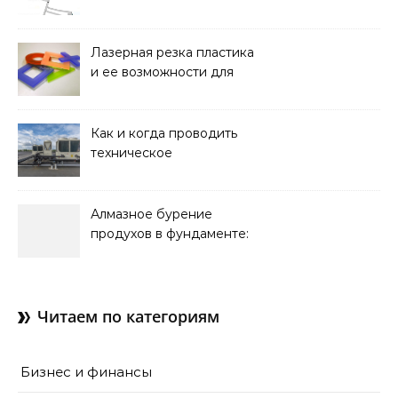
мобильность важнее
стационарной установки
Лазерная резка пластика
и ее возможности для
оформления интерьера
Как и когда проводить
техническое
обслуживание систем
кондиционирования
Алмазное бурение
продухов в фундаменте:
зачем нужны отдушины и
как их делают в готовом
доме
Читаем по категориям
Бизнес и финансы