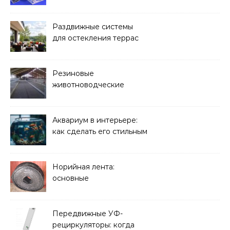
Раздвижные системы
для остекления террас
Резиновые
животноводческие
плиты: зачем они нужны
и какие задачи помогают
решать
Аквариум в интерьере:
как сделать его стильным
элементом дизайна
Норийная лента:
основные
характеристики,
требования к прочности
и советы по выбору
Передвижные УФ-
рециркуляторы: когда