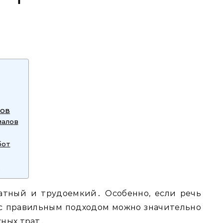
лов
иалов
бот
к
атный и трудоемкий․ Особенно, если речь
 с правильным подходом можно значительно
жных трат․