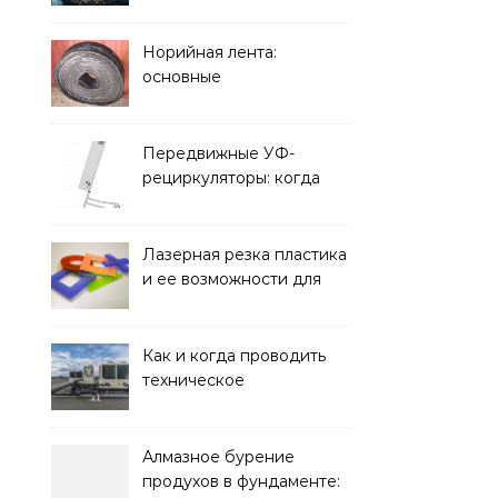
элементом дизайна
Норийная лента:
основные
характеристики,
требования к прочности
и советы по выбору
Передвижные УФ-
рециркуляторы: когда
мобильность важнее
стационарной установки
Лазерная резка пластика
и ее возможности для
оформления интерьера
Как и когда проводить
техническое
обслуживание систем
кондиционирования
Алмазное бурение
продухов в фундаменте: