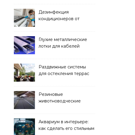
Дезинфекция
кондиционеров от
бактерий и плесени
Глухие металлические
лотки для кабелей
Раздвижные системы
для остекления террас
Резиновые
животноводческие
плиты: зачем они нужны
и какие задачи помогают
решать
Аквариум в интерьере:
как сделать его стильным