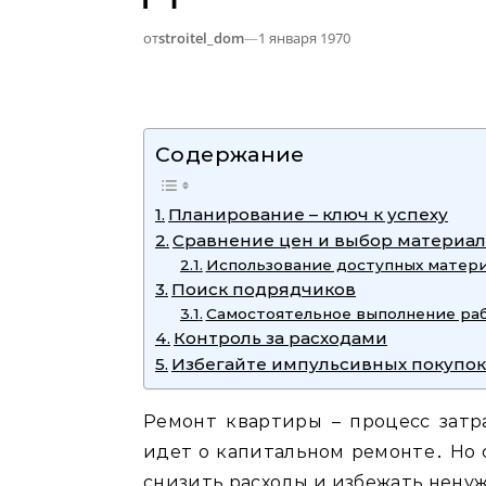
от
stroitel_dom
—
1 января 1970
Содержание
Планирование – ключ к успеху
Сравнение цен и выбор материа
Использование доступных матер
Поиск подрядчиков
Самостоятельное выполнение ра
Контроль за расходами
Избегайте импульсивных покупо
Ремонт квартиры – процесс затр
идет о капитальном ремонте․ Но
снизить расходы и избежать нену