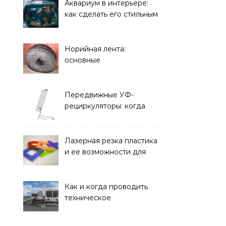
решать
Аквариум в интерьере:
как сделать его стильным
элементом дизайна
Норийная лента:
основные
характеристики,
требования к прочности
и советы по выбору
Передвижные УФ-
рециркуляторы: когда
мобильность важнее
стационарной установки
Лазерная резка пластика
и ее возможности для
оформления интерьера
Как и когда проводить
техническое
обслуживание систем
кондиционирования