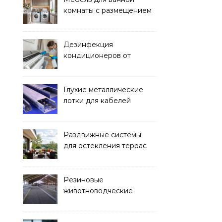
комнаты с размещением
над стиральной машиной
Дезинфекция
кондиционеров от
бактерий и плесени
Глухие металлические
лотки для кабелей
Раздвижные системы
для остекления террас
Резиновые
животноводческие
плиты: зачем они нужны
и какие задачи помогают