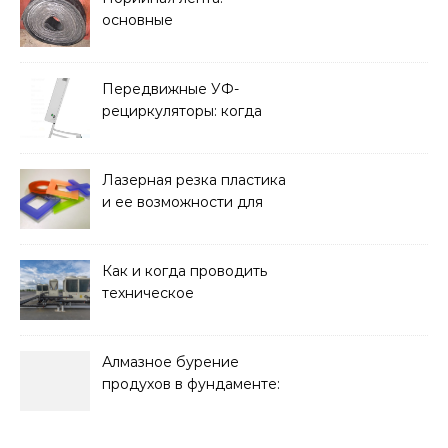
основные
характеристики,
требования к прочности
и советы по выбору
Передвижные УФ-
рециркуляторы: когда
мобильность важнее
стационарной установки
Лазерная резка пластика
и ее возможности для
оформления интерьера
Как и когда проводить
техническое
обслуживание систем
кондиционирования
Алмазное бурение
продухов в фундаменте:
зачем нужны отдушины и
как их делают в готовом