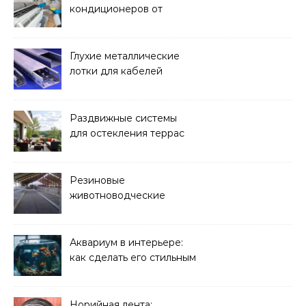
кондиционеров от
бактерий и плесени
Глухие металлические
лотки для кабелей
Раздвижные системы
для остекления террас
Резиновые
животноводческие
плиты: зачем они нужны
и какие задачи помогают
решать
Аквариум в интерьере:
как сделать его стильным
элементом дизайна
Норийная лента: