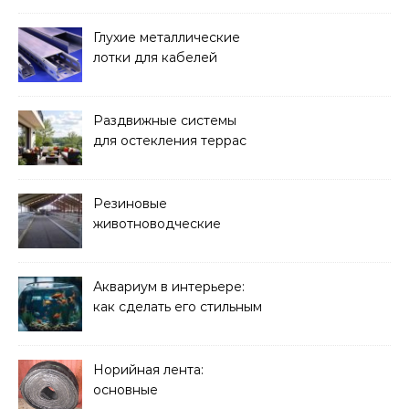
Глухие металлические
лотки для кабелей
Раздвижные системы
для остекления террас
Резиновые
животноводческие
плиты: зачем они нужны
и какие задачи помогают
решать
Аквариум в интерьере:
как сделать его стильным
элементом дизайна
Норийная лента:
основные