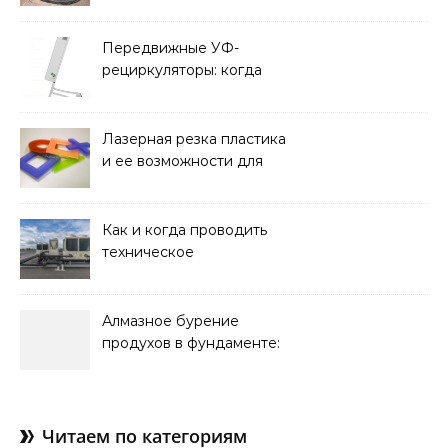
характеристики,
требования к прочности
и советы по выбору
Передвижные УФ-
рециркуляторы: когда
мобильность важнее
стационарной установки
Лазерная резка пластика
и ее возможности для
оформления интерьера
Как и когда проводить
техническое
обслуживание систем
кондиционирования
Алмазное бурение
продухов в фундаменте:
зачем нужны отдушины и
как их делают в готовом
доме
Читаем по категориям