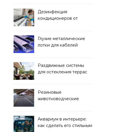
Дезинфекция
кондиционеров от
бактерий и плесени
Глухие металлические
лотки для кабелей
Раздвижные системы
для остекления террас
Резиновые
животноводческие
плиты: зачем они нужны
и какие задачи помогают
решать
Аквариум в интерьере:
как сделать его стильным