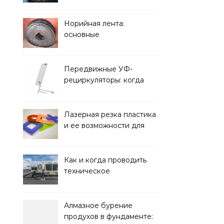
элементом дизайна
Норийная лента:
основные
характеристики,
требования к прочности
и советы по выбору
Передвижные УФ-
рециркуляторы: когда
мобильность важнее
стационарной установки
Лазерная резка пластика
и ее возможности для
оформления интерьера
Как и когда проводить
техническое
обслуживание систем
кондиционирования
Алмазное бурение
продухов в фундаменте: