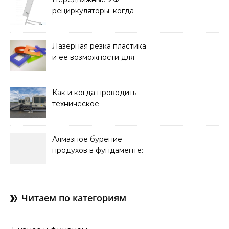
рециркуляторы: когда
мобильность важнее
стационарной установки
Лазерная резка пластика
и ее возможности для
оформления интерьера
Как и когда проводить
техническое
обслуживание систем
кондиционирования
Алмазное бурение
продухов в фундаменте:
зачем нужны отдушины и
как их делают в готовом
доме
Читаем по категориям