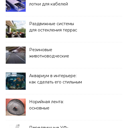
лотки для кабелей
Раздвижные системы
для остекления террас
Резиновые
животноводческие
плиты: зачем они нужны
и какие задачи помогают
решать
Аквариум в интерьере:
как сделать его стильным
элементом дизайна
Норийная лента:
основные
характеристики,
требования к прочности
и советы по выбору
Передвижные УФ-