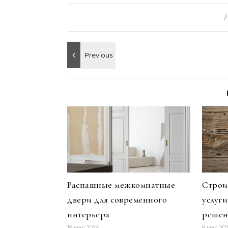
Распашные межкомнатные
Строи
двери для современного
услуг
интерьера
решен
19 мая 2026
9 мая 20