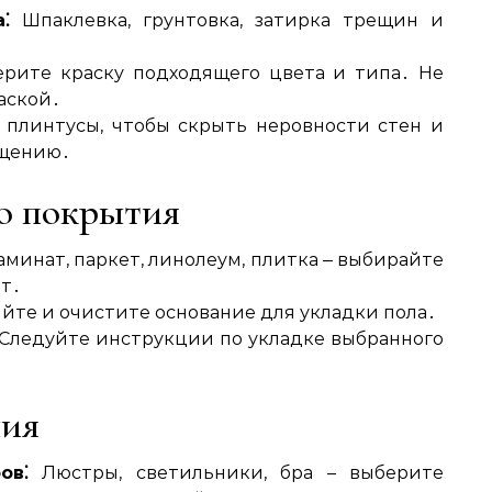
⁚
Шпаклевка, грунтовка, затирка трещин и
рите краску подходящего цвета и типа․ Не
аской․
 плинтусы, чтобы скрыть неровности стен и
ещению․
го покрытия
минат, паркет, линолеум, плитка ‒ выбирайте
ит․
те и очистите основание для укладки пола․
Следуйте инструкции по укладке выбранного
ния
ов⁚
Люстры, светильники, бра – выберите