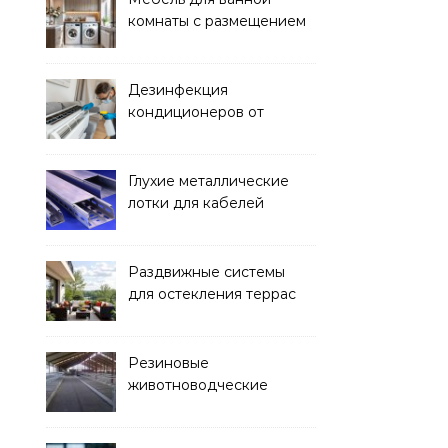
комнаты с размещением
над стиральной машиной
Дезинфекция
кондиционеров от
бактерий и плесени
Глухие металлические
лотки для кабелей
Раздвижные системы
для остекления террас
Резиновые
животноводческие
плиты: зачем они нужны
и какие задачи помогают