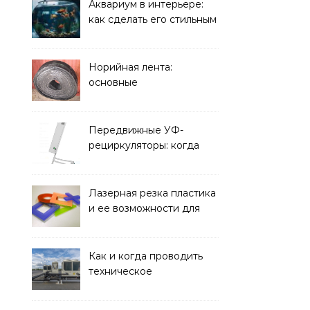
решать
Аквариум в интерьере:
как сделать его стильным
элементом дизайна
Норийная лента:
основные
характеристики,
требования к прочности
и советы по выбору
Передвижные УФ-
рециркуляторы: когда
мобильность важнее
стационарной установки
Лазерная резка пластика
и ее возможности для
оформления интерьера
Как и когда проводить
техническое
обслуживание систем
кондиционирования