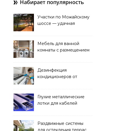
Набирает популярность
Участки по Можайскому
шоссе — удачная
покупка для проживания
Мебель для ванной
комнаты с размещением
над стиральной машиной
Дезинфекция
кондиционеров от
бактерий и плесени
Глухие металлические
лотки для кабелей
Раздвижные системы
для остекления террас