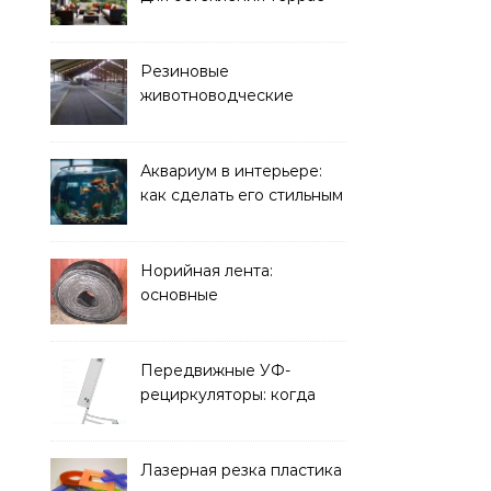
Резиновые
животноводческие
плиты: зачем они нужны
и какие задачи помогают
решать
Аквариум в интерьере:
как сделать его стильным
элементом дизайна
Норийная лента:
основные
характеристики,
требования к прочности
и советы по выбору
Передвижные УФ-
рециркуляторы: когда
мобильность важнее
стационарной установки
Лазерная резка пластика