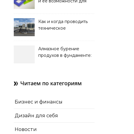
и ее возможности для
оформления интерьера
Как и когда проводить
техническое
обслуживание систем
кондиционирования
Алмазное бурение
продухов в фундаменте:
зачем нужны отдушины и
как их делают в готовом
доме
Читаем по категориям
Бизнес и финансы
Дизайн для себя
Новости