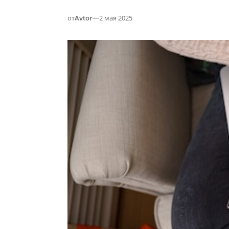
от
Avtor
—
2 мая 2025