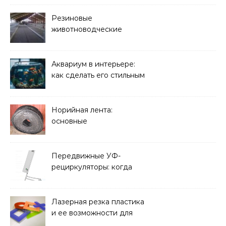
Резиновые
животноводческие
плиты: зачем они нужны
и какие задачи помогают
решать
Аквариум в интерьере:
как сделать его стильным
элементом дизайна
Норийная лента:
основные
характеристики,
требования к прочности
и советы по выбору
Передвижные УФ-
рециркуляторы: когда
мобильность важнее
стационарной установки
Лазерная резка пластика
и ее возможности для
оформления интерьера