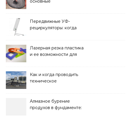
основные
характеристики,
требования к прочности
и советы по выбору
Передвижные УФ-
рециркуляторы: когда
мобильность важнее
стационарной установки
Лазерная резка пластика
и ее возможности для
оформления интерьера
Как и когда проводить
техническое
обслуживание систем
кондиционирования
Алмазное бурение
продухов в фундаменте:
зачем нужны отдушины и
как их делают в готовом
доме