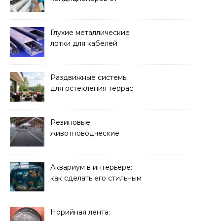
бактерий и плесени
Глухие металлические
лотки для кабелей
Раздвижные системы
для остекления террас
Резиновые
животноводческие
плиты: зачем они нужны
и какие задачи помогают
решать
Аквариум в интерьере:
как сделать его стильным
элементом дизайна
Норийная лента: