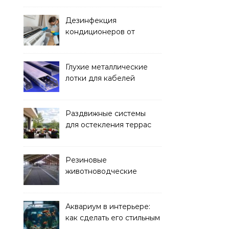
Дезинфекция
кондиционеров от
бактерий и плесени
Глухие металлические
лотки для кабелей
Раздвижные системы
для остекления террас
Резиновые
животноводческие
плиты: зачем они нужны
и какие задачи помогают
решать
Аквариум в интерьере:
как сделать его стильным