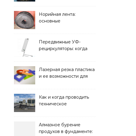
элементом дизайна
Норийная лента:
основные
характеристики,
требования к прочности
и советы по выбору
Передвижные УФ-
рециркуляторы: когда
мобильность важнее
стационарной установки
Лазерная резка пластика
и ее возможности для
оформления интерьера
Как и когда проводить
техническое
обслуживание систем
кондиционирования
Алмазное бурение
продухов в фундаменте: