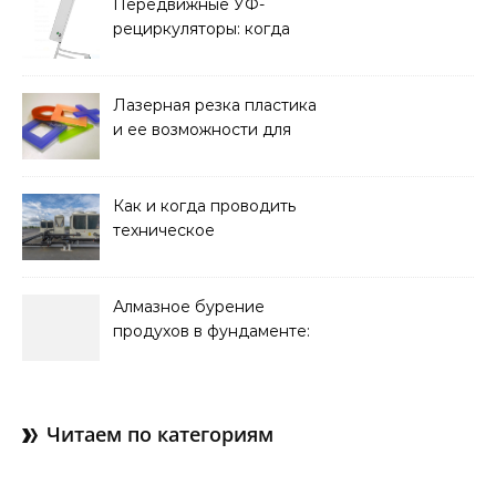
и советы по выбору
Передвижные УФ-
рециркуляторы: когда
мобильность важнее
стационарной установки
Лазерная резка пластика
и ее возможности для
оформления интерьера
Как и когда проводить
техническое
обслуживание систем
кондиционирования
Алмазное бурение
продухов в фундаменте:
зачем нужны отдушины и
как их делают в готовом
доме
Читаем по категориям