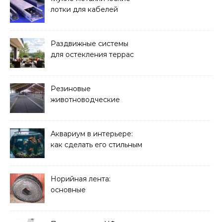
лотки для кабелей
Раздвижные системы
для остекления террас
Резиновые
животноводческие
плиты: зачем они нужны
и какие задачи помогают
решать
Аквариум в интерьере:
как сделать его стильным
элементом дизайна
Норийная лента:
основные
характеристики,
требования к прочности