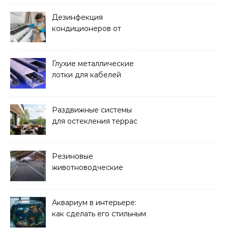
Дезинфекция
кондиционеров от
бактерий и плесени
Глухие металлические
лотки для кабелей
Раздвижные системы
для остекления террас
Резиновые
животноводческие
плиты: зачем они нужны
и какие задачи помогают
решать
Аквариум в интерьере:
как сделать его стильным
элементом дизайна