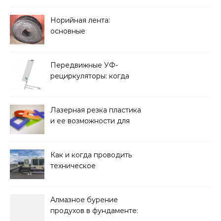
Норийная лента:
основные
характеристики,
требования к прочности
и советы по выбору
Передвижные УФ-
рециркуляторы: когда
мобильность важнее
стационарной установки
Лазерная резка пластика
и ее возможности для
оформления интерьера
Как и когда проводить
техническое
обслуживание систем
кондиционирования
Алмазное бурение
продухов в фундаменте: