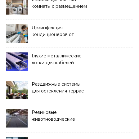
комнаты с размещением
над стиральной машиной
Дезинфекция
кондиционеров от
бактерий и плесени
Глухие металлические
лотки для кабелей
Раздвижные системы
для остекления террас
Резиновые
животноводческие
плиты: зачем они нужны
и какие задачи помогают