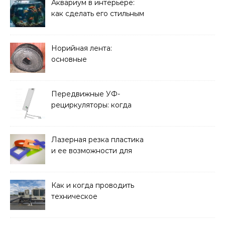
решать
Аквариум в интерьере:
как сделать его стильным
элементом дизайна
Норийная лента:
основные
характеристики,
требования к прочности
и советы по выбору
Передвижные УФ-
рециркуляторы: когда
мобильность важнее
стационарной установки
Лазерная резка пластика
и ее возможности для
оформления интерьера
Как и когда проводить
техническое
обслуживание систем
кондиционирования