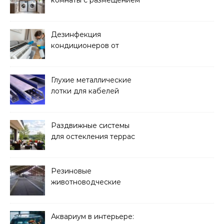
комнаты с размещением
над стиральной машиной
Дезинфекция
кондиционеров от
бактерий и плесени
Глухие металлические
лотки для кабелей
Раздвижные системы
для остекления террас
Резиновые
животноводческие
плиты: зачем они нужны
и какие задачи помогают
решать
Аквариум в интерьере: