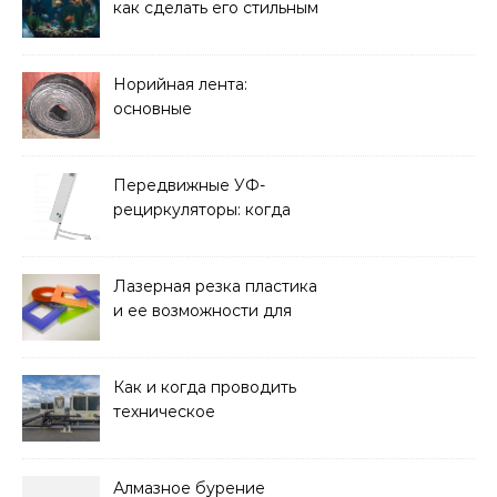
как сделать его стильным
элементом дизайна
Норийная лента:
основные
характеристики,
требования к прочности
и советы по выбору
Передвижные УФ-
рециркуляторы: когда
мобильность важнее
стационарной установки
Лазерная резка пластика
и ее возможности для
оформления интерьера
Как и когда проводить
техническое
обслуживание систем
кондиционирования
Алмазное бурение