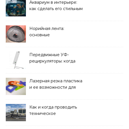
решать
Аквариум в интерьере:
как сделать его стильным
элементом дизайна
Норийная лента:
основные
характеристики,
требования к прочности
и советы по выбору
Передвижные УФ-
рециркуляторы: когда
мобильность важнее
стационарной установки
Лазерная резка пластика
и ее возможности для
оформления интерьера
Как и когда проводить
техническое
обслуживание систем
кондиционирования