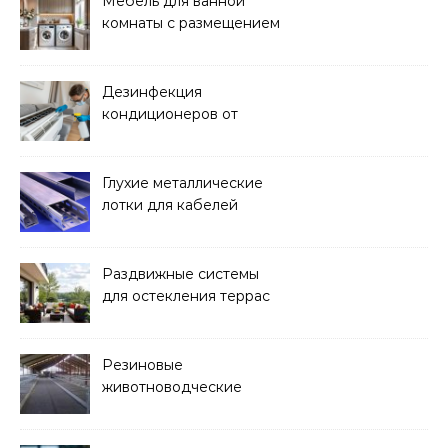
Мебель для ванной
комнаты с размещением
над стиральной машиной
Дезинфекция
кондиционеров от
бактерий и плесени
Глухие металлические
лотки для кабелей
Раздвижные системы
для остекления террас
Резиновые
животноводческие
плиты: зачем они нужны
и какие задачи помогают