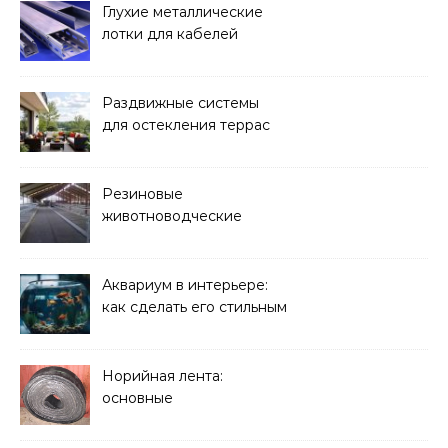
Глухие металлические
лотки для кабелей
Раздвижные системы
для остекления террас
Резиновые
животноводческие
плиты: зачем они нужны
и какие задачи помогают
решать
Аквариум в интерьере:
как сделать его стильным
элементом дизайна
Норийная лента:
основные
характеристики,
требования к прочности