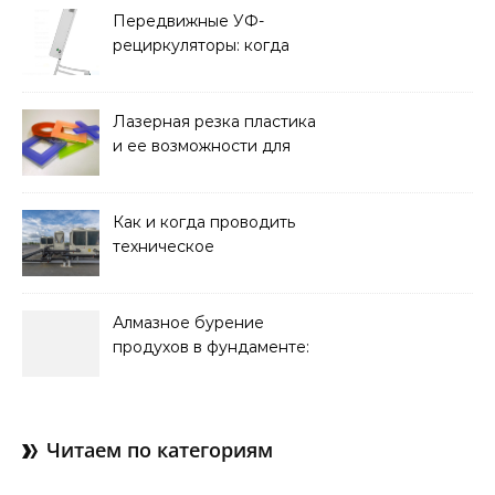
и советы по выбору
Передвижные УФ-
рециркуляторы: когда
мобильность важнее
стационарной установки
Лазерная резка пластика
и ее возможности для
оформления интерьера
Как и когда проводить
техническое
обслуживание систем
кондиционирования
Алмазное бурение
продухов в фундаменте:
зачем нужны отдушины и
как их делают в готовом
доме
Читаем по категориям