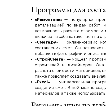
Программы для соста
«Ремонтник»
ー популярная прогр
детализацией по видам работ, 
возможность расчета стоимости 
включает в себя каталог цен на с
«Смета.ру»
ー онлайн-сервис, ко
составления смет. Он позволяет
добавлять фотографии и описания
«СтройСмета»
― мощная программ
строителей и дизайнеров. Она
расчета стоимости материалов, вк
также позволяет создавать визуал
«Excel»
ー универсальная програ
создания смет. В ней можно созд
материалов, а также использоват
Рекомендации по вы