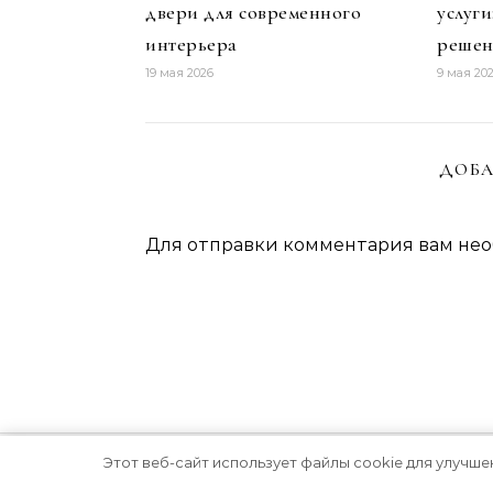
двери для современного
услуг
интерьера
решен
19 мая 2026
9 мая 20
ДОБА
Для отправки комментария вам не
Этот веб-сайт использует файлы cookie для улучше
Тема Graceful от
Optima Themes