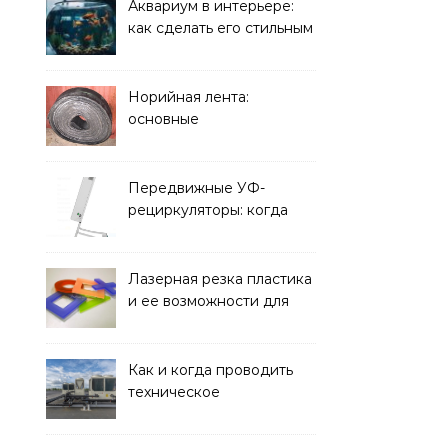
решать
Аквариум в интерьере:
как сделать его стильным
элементом дизайна
Норийная лента:
основные
характеристики,
требования к прочности
и советы по выбору
Передвижные УФ-
рециркуляторы: когда
мобильность важнее
стационарной установки
Лазерная резка пластика
и ее возможности для
оформления интерьера
Как и когда проводить
техническое
обслуживание систем
кондиционирования