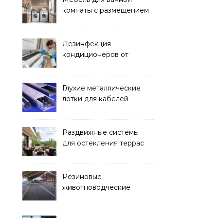
комнаты с размещением
над стиральной машиной
Дезинфекция
кондиционеров от
бактерий и плесени
Глухие металлические
лотки для кабелей
Раздвижные системы
для остекления террас
Резиновые
животноводческие
плиты: зачем они нужны
и какие задачи помогают