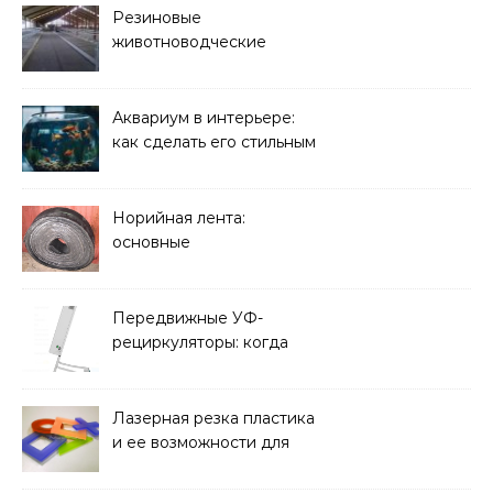
Резиновые
животноводческие
плиты: зачем они нужны
и какие задачи помогают
решать
Аквариум в интерьере:
как сделать его стильным
элементом дизайна
Норийная лента:
основные
характеристики,
требования к прочности
и советы по выбору
Передвижные УФ-
рециркуляторы: когда
мобильность важнее
стационарной установки
Лазерная резка пластика
и ее возможности для
оформления интерьера