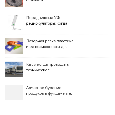
основные
характеристики,
требования к прочности
и советы по выбору
Передвижные УФ-
рециркуляторы: когда
мобильность важнее
стационарной установки
Лазерная резка пластика
и ее возможности для
оформления интерьера
Как и когда проводить
техническое
обслуживание систем
кондиционирования
Алмазное бурение
продухов в фундаменте:
зачем нужны отдушины и
как их делают в готовом
доме