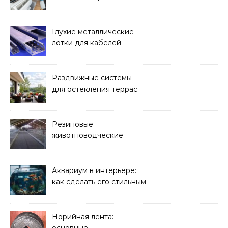
бактерий и плесени
Глухие металлические
лотки для кабелей
Раздвижные системы
для остекления террас
Резиновые
животноводческие
плиты: зачем они нужны
и какие задачи помогают
решать
Аквариум в интерьере:
как сделать его стильным
элементом дизайна
Норийная лента: