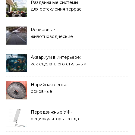
Раздвижные системы
для остекления террас
Резиновые
животноводческие
плиты: зачем они нужны
и какие задачи помогают
решать
Аквариум в интерьере:
как сделать его стильным
элементом дизайна
Норийная лента:
основные
характеристики,
требования к прочности
и советы по выбору
Передвижные УФ-
рециркуляторы: когда
мобильность важнее
стационарной установки