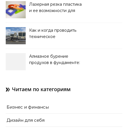
Лазерная резка пластика
и ее возможности для
оформления интерьера
Как и когда проводить
техническое
обслуживание систем
кондиционирования
Алмазное бурение
продухов в фундаменте:
зачем нужны отдушины и
как их делают в готовом
доме
Читаем по категориям
Бизнес и финансы
Дизайн для себя