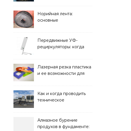
элементом дизайна
Норийная лента:
основные
характеристики,
требования к прочности
и советы по выбору
Передвижные УФ-
рециркуляторы: когда
мобильность важнее
стационарной установки
Лазерная резка пластика
и ее возможности для
оформления интерьера
Как и когда проводить
техническое
обслуживание систем
кондиционирования
Алмазное бурение
продухов в фундаменте: