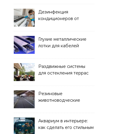
Дезинфекция
кондиционеров от
бактерий и плесени
Глухие металлические
лотки для кабелей
Раздвижные системы
для остекления террас
Резиновые
животноводческие
плиты: зачем они нужны
и какие задачи помогают
решать
Аквариум в интерьере:
как сделать его стильным