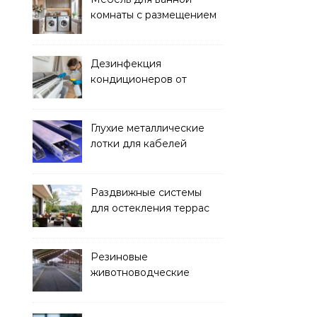
комнаты с размещением
над стиральной машиной
Дезинфекция
кондиционеров от
бактерий и плесени
Глухие металлические
лотки для кабелей
Раздвижные системы
для остекления террас
Резиновые
животноводческие
плиты: зачем они нужны
и какие задачи помогают