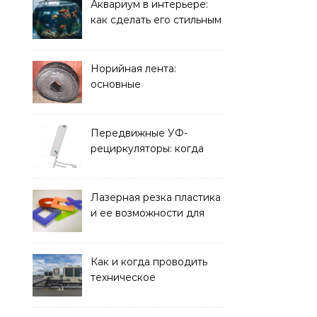
решать
Аквариум в интерьере:
как сделать его стильным
элементом дизайна
Норийная лента:
основные
характеристики,
требования к прочности
и советы по выбору
Передвижные УФ-
рециркуляторы: когда
мобильность важнее
стационарной установки
Лазерная резка пластика
и ее возможности для
оформления интерьера
Как и когда проводить
техническое
обслуживание систем
кондиционирования