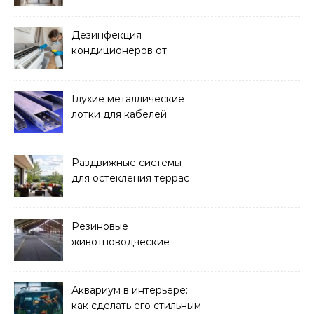
над стиральной машиной
Дезинфекция
кондиционеров от
бактерий и плесени
Глухие металлические
лотки для кабелей
Раздвижные системы
для остекления террас
Резиновые
животноводческие
плиты: зачем они нужны
и какие задачи помогают
решать
Аквариум в интерьере:
как сделать его стильным