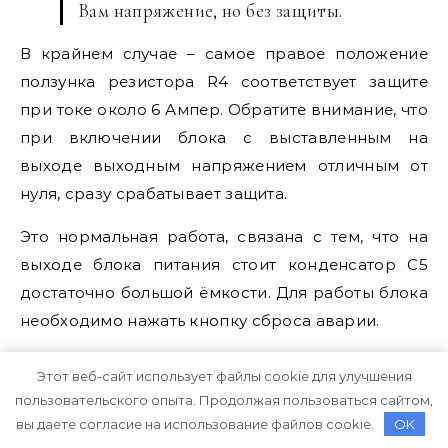
Вам напряжение, но без защиты.
В крайнем случае – самое правое положение
ползунка резистора R4 соответствует защите
при токе около 6 Ампер. Обратите внимание, что
при включении блока с выставленным на
выходе выходным напряжением отличным от
нуля, сразу срабатывает защита.
Это нормальная работа, связана с тем, что на
выходе блока питания стоит конденсатор С5
достаточно большой ёмкости. Для работы блока
необходимо нажать кнопку сброса аварии.
Впрочем, можете уменьшить номинал
Этот веб-сайт использует файлы cookie для улучшения
конденсатора на целый порядок, но это
пользовательского опыта. Продолжая пользоваться сайтом,
увеличит чувствительность схемы защиты к
вы даете согласие на использование файлов cookie.
OK
резким импульсным изменениям нагрузки, и на