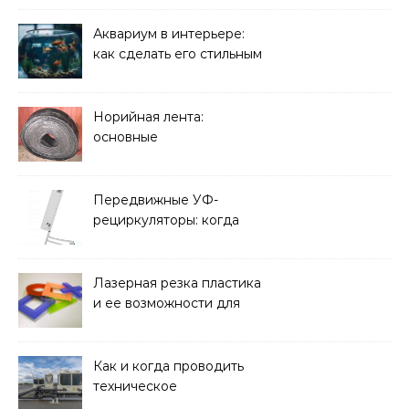
и какие задачи помогают
решать
Аквариум в интерьере:
как сделать его стильным
элементом дизайна
Норийная лента:
основные
характеристики,
требования к прочности
и советы по выбору
Передвижные УФ-
рециркуляторы: когда
мобильность важнее
стационарной установки
Лазерная резка пластика
и ее возможности для
оформления интерьера
Как и когда проводить
техническое
обслуживание систем